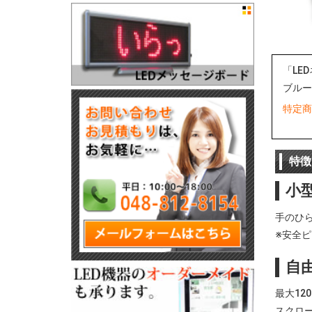
「LE
ブルー
特定商
特徴
小
手のひ
※安全
自
最大1
スクロ