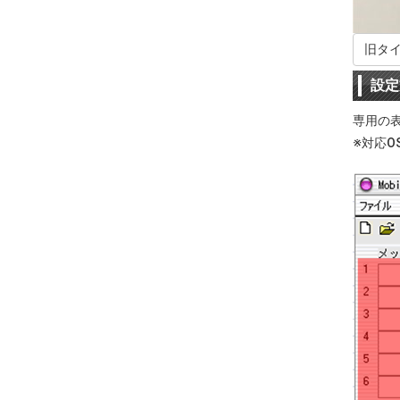
旧タ
設定
専用の
※対応OS 