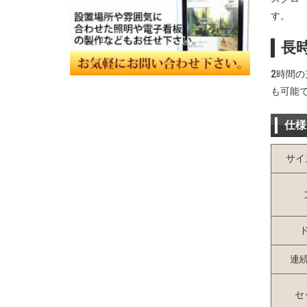
す。
長
2時間の
も可能
仕様
サイ
連
セ