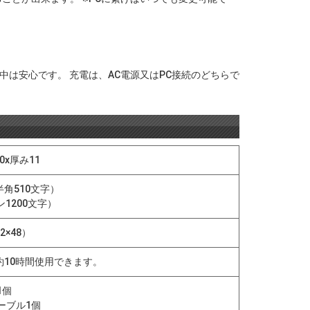
中は安心です。 充電は、AC電源又はPC接続のどちらで
0x厚み11
半角510文字）
1200文字）
2×48）
約10時間使用できます。
1個
ーブル1個