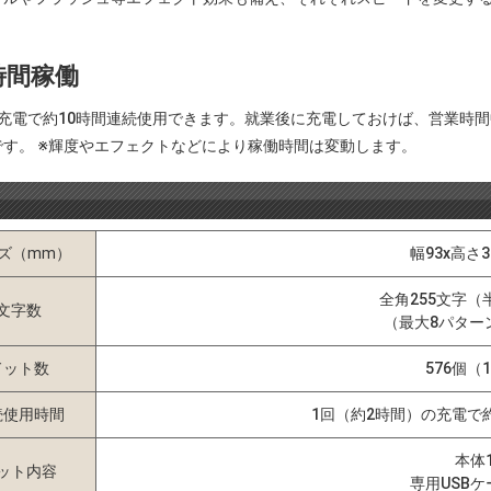
時間稼働
充電で約10時間連続使用できます。就業後に充電しておけば、営業時間
です。 ※輝度やエフェクトなどにより稼働時間は変動します。
ズ（mm）
幅93x高さ3
全角255文字（
文字数
（最大8パターン
ドット数
576個（1
続使用時間
1回（約2時間）の充電で
本体
ット内容
専用USBケ