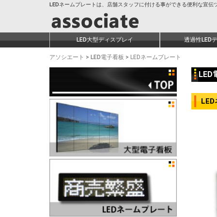
LEDネームプレートは、店舗スタッフに付ける事ができる便利な宣伝
LED大型ディスプレイ
透過性LED
アソシエート
>
LED電子看板
>
LEDネームプレート
LE
LE