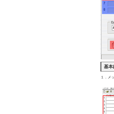
基本
１．メ