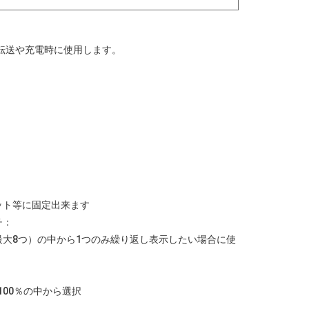
転送や充電時に使用します。
ット等に固定出来ます
チ：
最大8つ）の中から1つのみ繰り返し表示したい場合に使
：
・100％の中から選択