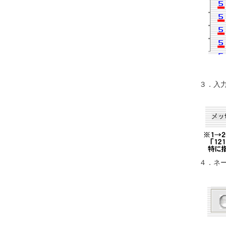
３．入
４．ネ